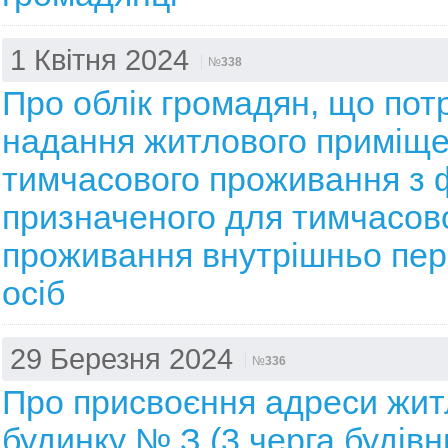
1 Квітня 2024
№
338
Про облік громадян, що пот
надання житлового приміще
тимчасового проживання з 
призначеного для тимчасов
проживання внутрішньо пе
осіб
29 Березня 2024
№
336
Про присвоєння адреси жи
будинку № З (3 черга будівн