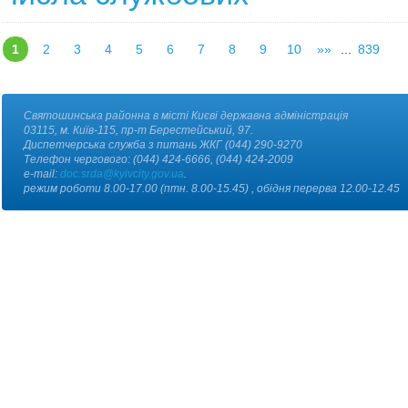
1
2
3
4
5
6
7
8
9
10
»»
...
839
Святошинська районна в місті Києві державна адміністрація
03115, м. Київ-115, пр-т Берестейський, 97.
Диспетчерська служба з питань ЖКГ (044) 290-9270
Телефон чергового: (044) 424-6666, (044) 424-2009
e-mail:
doc.srda@kyivcity.gov.ua
.
режим роботи 8.00-17.00 (птн. 8.00-15.45) , обідня перерва 12.00-12.45