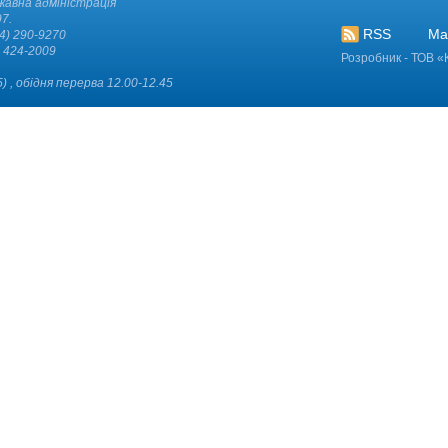
жавна адміністрація
7.
RSS
Ма
4) 290-9270
) 424-2009
Розробник - ТОВ «
) , обідня перерва 12.00-12.45