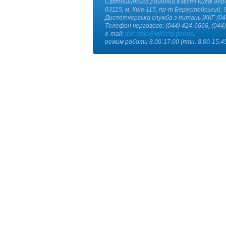
Святошинська районна в місті Києві дер
03115, м. Київ-115, пр-т Берестейський, 9
Диспетчерська служба з питань ЖКГ (04
Телефон чергового: (044) 424-6666, (044
e-mail:
doc.srda@kyivcity.gov.ua
.
режим роботи 8.00-17.00 (птн. 8.00-15.45