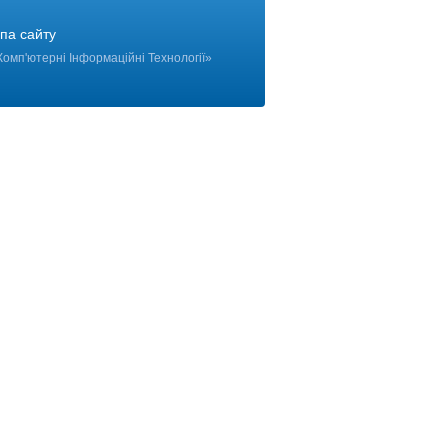
па сайту
Комп'ютерні Інформаційні Технології
»