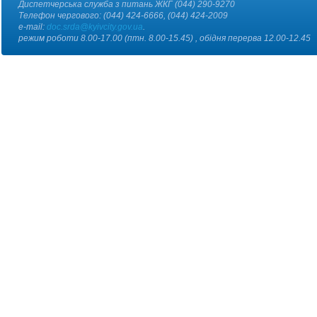
Диспетчерська служба з питань ЖКГ (044) 290-9270
Телефон чергового: (044) 424-6666, (044) 424-2009
e-mail:
doc.srda@kyivcity.gov.ua
.
режим роботи 8.00-17.00 (птн. 8.00-15.45) , обідня перерва 12.00-12.45