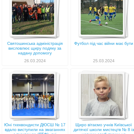
Святошинська адміністрація
Футбол під час війни має бути
висловлює щиру подяку за
надану допомогу
26.03.2024
25.03.2024
Юні тхеквондисти ДЮСШ № 17
Щиро вітаємо учнів Київської
вдало виступили на змаганнях
дитячої школи мистецтв № 8 із